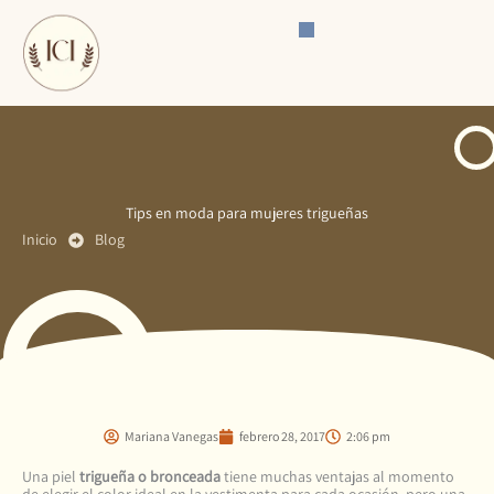
Ir
al
contenido
Tips en moda para mujeres trigueñas
Inicio
Blog
Mariana Vanegas
febrero 28, 2017
2:06 pm
Una piel
trigueña o bronceada
tiene muchas ventajas al momento