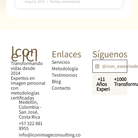
mayo 6, 2025
No hay comentarios
Icon
e ICI
Enlaces
Síguenos
Servicios
Transformando
@icon_asesoriad
vidas desde
Metodología
2014
Testimonios
Expertos en
+11
+1000
Blog
imagen personal
Años
Transform
con
Contacto
Experiencia
metodologías
certificadas
Medellín,
Colombia -
San José,
Costa Rica
+57 322 881
8955
info@iconimageconsulting.co