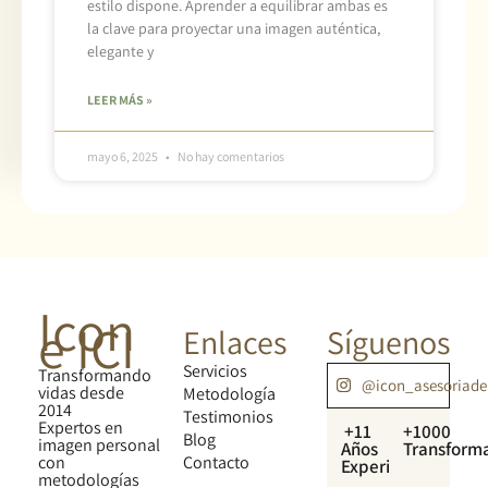
estilo dispone. Aprender a equilibrar ambas es
la clave para proyectar una imagen auténtica,
elegante y
LEER MÁS »
mayo 6, 2025
No hay comentarios
Icon
e ICI
Enlaces
Síguenos
Servicios
Transformando
@icon_asesoriad
vidas desde
Metodología
2014
Testimonios
Expertos en
+11
+1000
Blog
imagen personal
Años
Transform
con
Contacto
Experiencia
metodologías