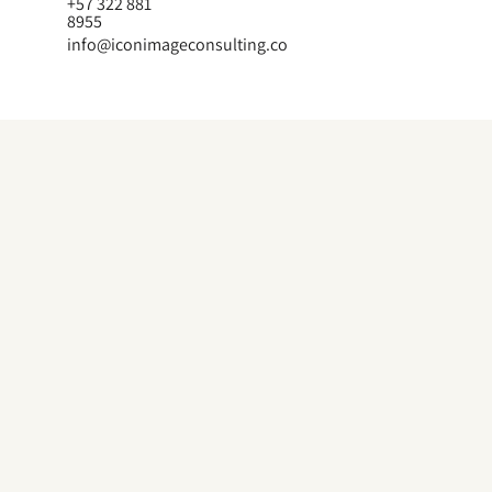
+57 322 881
8955
info@iconimageconsulting.co