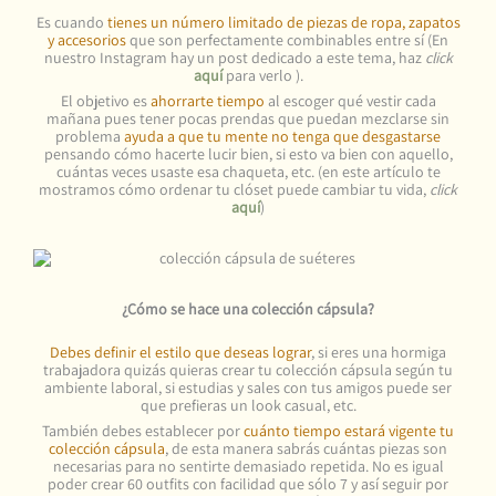
Es cuando
tienes un número limitado de piezas de ropa, zapatos
y accesorios
que son perfectamente combinables entre sí (En
nuestro Instagram hay un post dedicado a este tema, haz
click
aquí
para verlo
).
El objetivo es
ahorrarte tiempo
al escoger qué vestir cada
mañana pues tener pocas prendas que puedan mezclarse sin
problema
ayuda a que tu mente no tenga que desgastarse
pensando cómo hacerte lucir bien, si esto va bien con aquello,
cuántas veces usaste esa chaqueta, etc. (en este artículo te
mostramos cómo ordenar tu clóset puede cambiar tu vida,
click
aquí
)
¿Cómo se hace una colección cápsula?
Debes definir el estilo que deseas lograr
, si eres una hormiga
trabajadora quizás quieras crear tu colección cápsula según tu
ambiente laboral, si estudias y sales con tus amigos puede ser
que prefieras un look casual, etc.
También debes establecer por
cuánto tiempo estará vigente tu
colección cápsula
, de esta manera sabrás cuántas piezas son
necesarias para no sentirte demasiado repetida. No es igual
poder crear 60 outfits con facilidad que sólo 7 y así seguir por