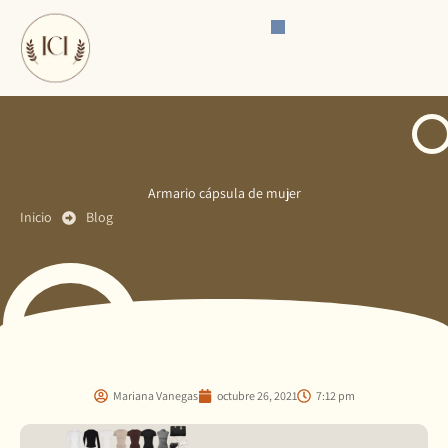
Ir
al
contenido
Armario cápsula de mujer
Inicio
Blog
Mariana Vanegas
octubre 26, 2021
7:12 pm