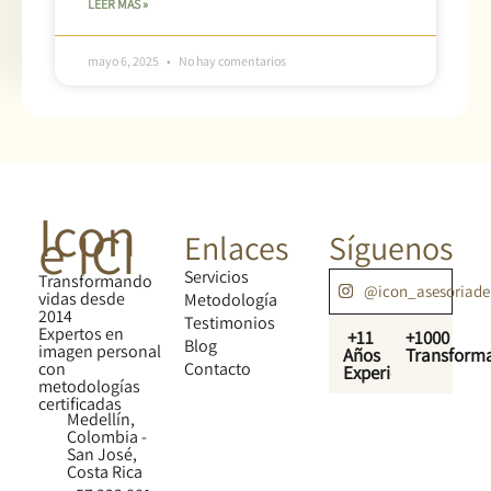
LEER MÁS »
mayo 6, 2025
No hay comentarios
Icon
e ICI
Enlaces
Síguenos
Servicios
Transformando
@icon_asesoriad
vidas desde
Metodología
2014
Testimonios
Expertos en
+11
+1000
Blog
imagen personal
Años
Transform
con
Contacto
Experiencia
metodologías
certificadas
Medellín,
Colombia -
San José,
Costa Rica