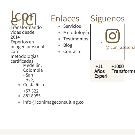
Icon
e ICI
Enlaces
Síguenos
Servicios
Transformando
vidas desde
Metodología
2014
Testimonios
Expertos en
Blog
imagen personal
@icon_asesori
con
Contacto
metodologías
certificadas
Medellín,
+11
+1000
Colombia
Años
Transform
- San
Experiencia
José,
Costa Rica
+57 322
881 8955
info@iconimageconsulting.co