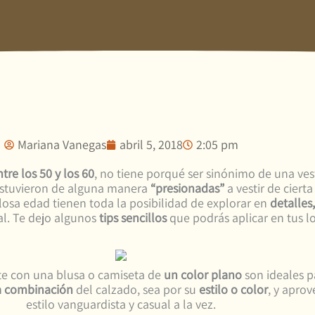
Mariana Vanegas
abril 5, 2018
2:05 pm
tre los 50 y los 60
, no tiene porqué ser sinónimo de una ve
estuvieron de alguna manera
“presionadas”
a vestir de cierta
losa edad tienen toda la posibilidad de explorar en
detalles,
al. Te dejo algunos
tips sencillos
que podrás aplicar en tus l
te con una blusa o camiseta de
un color plano
son ideales p
a combinación
del calzado, sea por su
estilo o color
, y apro
estilo vanguardista y casual a la vez.