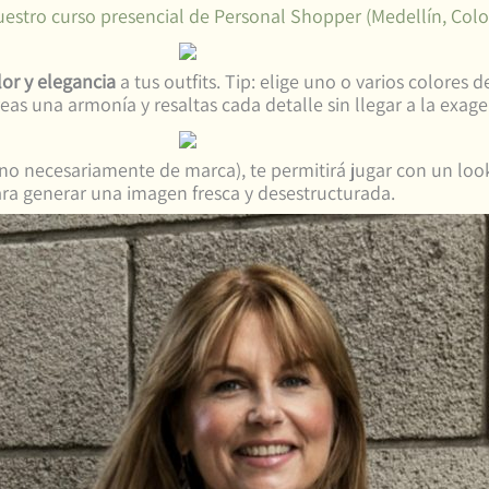
uestro curso presencial de Personal Shopper (Medellín, Col
lor y elegancia
a tus outfits. Tip: elige uno o varios colores 
eas una armonía y resaltas cada detalle sin llegar a la exage
(no necesariamente de marca), te permitirá jugar con un lo
ra generar una imagen fresca y desestructurada.