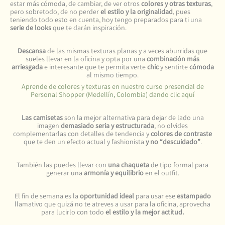
estar más cómoda, de cambiar, de ver otros
colores y otras texturas
,
pero sobretodo, de no perder
el estilo y la originalidad
, pues
teniendo todo esto en cuenta, hoy tengo preparados para ti una
serie de looks
que te darán inspiración.
Descansa
de las mismas texturas planas y a veces aburridas que
sueles llevar en la oficina y opta por una
combinación más
arriesgada
e interesante que te permita verte
chic
y sentirte
cómoda
al mismo tiempo.
Aprende de colores y texturas en nuestro curso presencial de
Personal Shopper (Medellín, Colombia) dando clic aquí
Las camisetas
son la mejor alternativa para dejar de lado una
imagen
demasiado seria y estructurada
, no olvides
complementarlas con detalles de tendencia y
colores de contraste
que te den un efecto actual y fashionista
y no “descuidado”
.
También las puedes llevar con
una chaqueta
de tipo formal para
generar una
armonía y equilibrio
en el outfit.
El fin de semana es la
oportunidad ideal
para usar ese
estampado
llamativo que quizá no te atreves a usar para la oficina, aprovecha
para lucirlo con todo
el estilo y la mejor actitud.