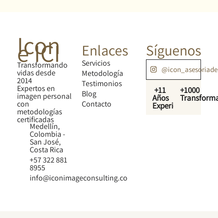
Icon
e ICI
Enlaces
Síguenos
Servicios
Transformando
@icon_asesoriad
vidas desde
Metodología
2014
Testimonios
Expertos en
+11
+1000
Blog
imagen personal
Años
Transform
con
Contacto
Experiencia
metodologías
certificadas
Medellín,
Colombia -
San José,
Costa Rica
+57 322 881
8955
info@iconimageconsulting.co