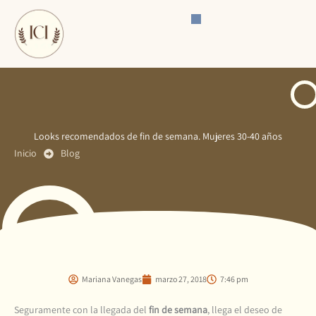
Ir
al
contenido
Looks recomendados de fin de semana. Mujeres 30-40 años
Inicio
Blog
Mariana Vanegas
marzo 27, 2018
7:46 pm
Seguramente con la llegada del
fin de semana
, llega el deseo de