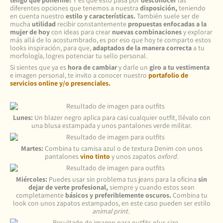
tengo qué ponerme!
Y es que esto pasa por
desconocer
las
diferentes opciones que tenemos a nuestra
disposición,
teniendo
en cuenta nuestro
estilo y características.
También suele ser de
mucha
utilidad
recibir constantemente
propuestas enfocadas a la
mujer de hoy
con ideas para crear
nuevas combinaciones
y explorar
más allá de lo acostumbrado, es por eso que hoy te comparto estos
looks inspiración, para que,
adaptados de la manera correcta
a tu
morfología, logres potenciar tu sello personal.
Si sientes que ya es
hora de cambiar
y darle un
giro a tu vestimenta
e imagen personal, te invito a conocer nuestro
portafolio de
servicios online y/o presenciales.
Lunes:
Un blazer negro aplica para casi cualquier outfit, llévalo con
una blusa estampada y unos pantalones verde militar.
Martes:
Combina tu camisa azul o de textura Denim con unos
pantalones
vino tinto
y unos zapatos
oxford.
Miércoles:
Puedes usar sin problema tus jeans para la oficina
sin
dejar de verte profesional,
siempre y cuando estos sean
completamente
básicos y preferiblemente oscuros.
Combina tu
look con unos zapatos estampados, en este caso pueden ser estilo
animal print.