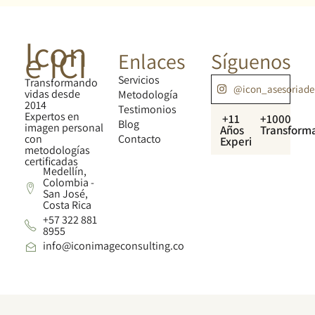
Icon
e ICI
Enlaces
Síguenos
Servicios
Transformando
@icon_asesoriad
vidas desde
Metodología
2014
Testimonios
Expertos en
+11
+1000
Blog
imagen personal
Años
Transform
con
Contacto
Experiencia
metodologías
certificadas
Medellín,
Colombia -
San José,
Costa Rica
+57 322 881
8955
info@iconimageconsulting.co