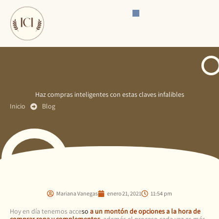
Ir
al
contenido
Haz compras inteligentes con estas claves infalibles
Inicio
Blog
Mariana Vanegas
enero 21, 2021
11:54 pm
Hoy en día tenemos acce
s
o
a un montón de opciones a la hora
de