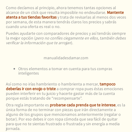
Como decíamos al principio, ahora tenemos tantas opciones al
alcance de un click que resulta imposible no endeudarse.
Mantente
atenta a tus tiendas favoritas
y trata de revisarlas al menos dos veces
por semana, de esta manera tendrás claros los precios y sabrás
cuando una oferta es real o no.
Puedes ayudarte con comparadores de precios y así tendrás siempre
la mejor opción (
pero no confíes ciegamente en ellos, también debes
verificar la información que te arrojan
).
manualidadesdamar.com
Otros elementos a tomar en cuenta para tus compras
inteligentes
Así como no irías hambriento o hambrienta a mercar,
tampoco
deberías ir con enojo o triste
a comprar ropa pues éstas emociones
pueden interferir en tu juicio y hacerte gastar más de la cuenta
porque estás tratando de “recompensarte”.
Otra regla importante es
probarse cada prenda que te interese
, es la
única forma de no terminar con piezas que irán directamente a
alguno de los grupos que mencionamos anteriormente (regalar o
botar). Por eso debes ir con ropa cómoda que sea fácil de quitar
para que no te sientas frustrado o frustrada y sin energía a media
jornada.