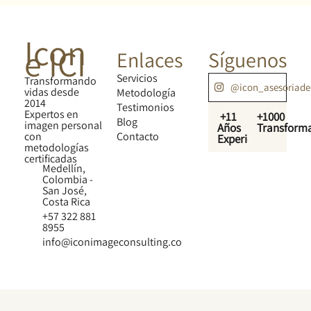
Icon
e ICI
Enlaces
Síguenos
Servicios
Transformando
@icon_asesoriad
vidas desde
Metodología
2014
Testimonios
Expertos en
+11
+1000
Blog
imagen personal
Años
Transform
con
Contacto
Experiencia
metodologías
certificadas
Medellín,
Colombia -
San José,
Costa Rica
+57 322 881
8955
info@iconimageconsulting.co