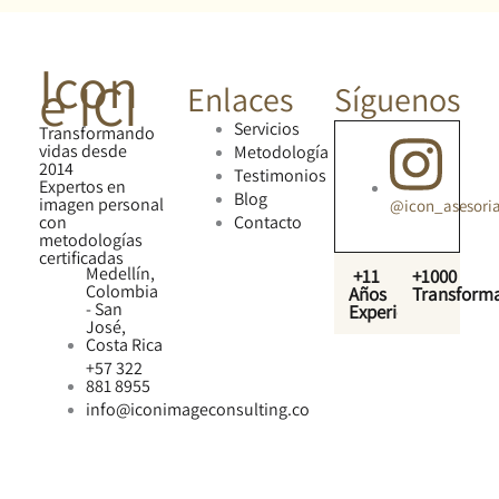
Icon
e ICI
Enlaces
Síguenos
Servicios
Transformando
vidas desde
Metodología
2014
Testimonios
Expertos en
Blog
imagen personal
@icon_asesori
con
Contacto
metodologías
certificadas
Medellín,
+11
+1000
Colombia
Años
Transform
- San
Experiencia
José,
Costa Rica
+57 322
881 8955
info@iconimageconsulting.co