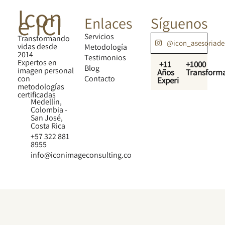
Icon
e ICI
Enlaces
Síguenos
Servicios
Transformando
@icon_asesoriad
vidas desde
Metodología
2014
Testimonios
Expertos en
+11
+1000
Blog
imagen personal
Años
Transform
con
Contacto
Experiencia
metodologías
certificadas
Medellín,
Colombia -
San José,
Costa Rica
+57 322 881
8955
info@iconimageconsulting.co