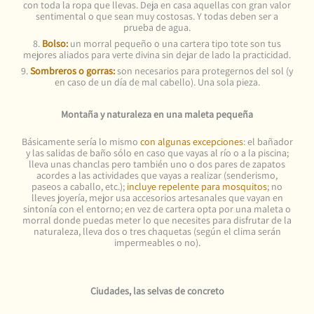
con toda la ropa que llevas. Deja en casa aquellas con gran valor
sentimental o que sean muy costosas. Y todas deben ser a
prueba de agua.
8.
Bolso:
un morral pequeño o una cartera tipo tote son tus
mejores aliados para verte divina sin dejar de lado la practicidad.
9.
Sombreros o gorras:
son necesarios para protegernos del sol (y
en caso de un día de mal cabello). Una sola pieza.
Montaña y naturaleza en una maleta pequeña
Básicamente sería lo mismo
con algunas excepciones
: el bañador
y las salidas de baño sólo en caso que vayas al río o a la piscina;
lleva unas chanclas pero también uno o dos pares de zapatos
acordes a las actividades que vayas a realizar (senderismo,
paseos a caballo, etc.);
incluye repelente para mosquitos
; no
lleves joyería, mejor usa accesorios artesanales que vayan en
sintonía con el entorno; en vez de cartera opta por una maleta o
morral donde puedas meter lo que necesites para disfrutar de la
naturaleza, lleva dos o tres chaquetas (según el clima serán
impermeables o no).
Ciudades, las selvas de concreto