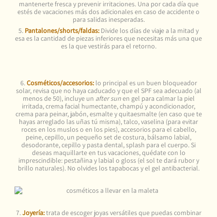
mantenerte fresca y prevenir irritaciones. Una por cada día que
estés de vacaciones más dos adicionales en caso de accidente o
para salidas inesperadas.
5.
Pantalones/shorts/faldas:
Divide los días de viaje a la mitad y
esa es la cantidad de piezas inferiores que necesitas más una que
es la que vestirás para el retorno.
6.
Cosméticos/accesorios:
lo principal es un buen bloqueador
solar, revisa que no haya caducado y que el SPF sea adecuado (al
menos de 50), incluye un
after sun
en gel para calmar la piel
irritada, crema facial humectante, champú y acondicionador,
crema para peinar, jabón, esmalte y quitaesmalte (en caso que te
hayas arreglado las uñas tú misma), talco, vaselina (para evitar
roces en los muslos o en los pies), accesorios para el cabello,
peine, cepillo, un pequeño set de costura, bálsamo labial,
desodorante, cepillo y pasta dental, splash para el cuerpo. Si
deseas maquillarte en tus vacaciones, quédate con lo
imprescindible: pestañina y labial o gloss (el sol te dará rubor y
brillo naturales). No olvides los tapabocas y el gel antibacterial.
7.
Joyería:
trata de escoger joyas versátiles que puedas combinar