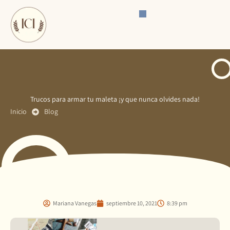
Ir
al
contenido
Trucos para armar tu maleta ¡y que nunca olvides nada!
Inicio
Blog
Mariana Vanegas
septiembre 10, 2021
8:39 pm